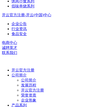
休闲小食系列
佰味串烧系列
开云官方注册-开云(中国)中心
企业公告
行业资讯
食品安全
电商中心
诚聘英才
联系我们
开云官方注册
公司简介
公司简介
发展历程
开云官方注册
荣誉资质
企业形象
产品系列