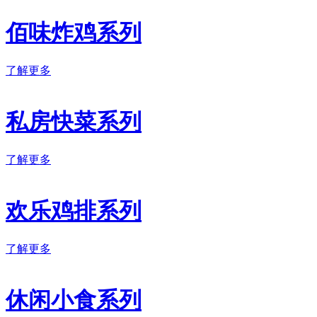
佰味炸鸡系列
了解更多
私房快菜系列
了解更多
欢乐鸡排系列
了解更多
休闲小食系列