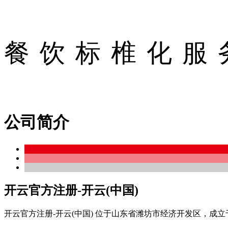
餐饮标椎化服
公司简介
开云官方注册-开云(中国)
开云官方注册-开云(中国) 位于山东省潍坊市经济开发区，成立