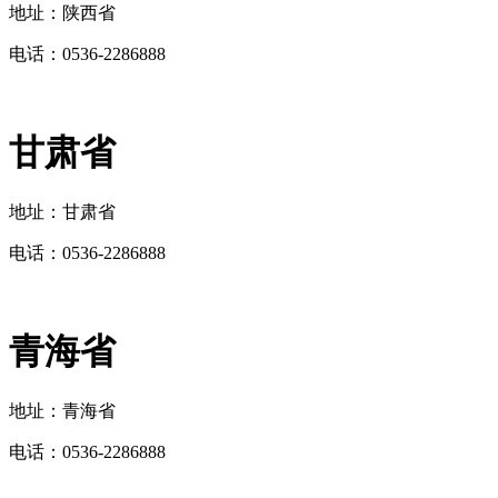
地址：陕西省
电话：0536-2286888
甘肃省
地址：甘肃省
电话：0536-2286888
青海省
地址：青海省
电话：0536-2286888