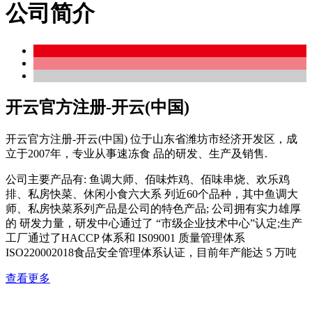
公司简介
开云官方注册-开云(中国)
开云官方注册-开云(中国) 位于山东省潍坊市经济开发区，成
立于2007年，专业从事速冻食 品的研发、生产及销售.
公司主要产品有: 鱼调大师、佰味炸鸡、佰味串烧、欢乐鸡
排、私房快菜、休闲小食六大系 列近60个品种，其中鱼调大
师、私房快菜系列产品是公司的特色产品; 公司拥有实力雄厚
的 研发力量，研发中心通过了 “市级企业技术中心”认定;生产
工厂通过了HACCP 体系和 IS09001 质量管理体系
ISO220002018食品安全管理体系认证，目前年产能达 5 万吨
查看更多