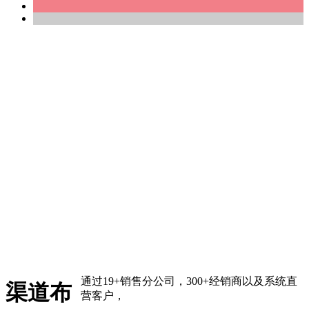
通过19+销售分公司，300+经销商以及系统直
渠道布
营客户，