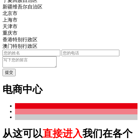
宁夏回族自治区
新疆维吾尔自治区
北京市
上海市
天津市
重庆市
香港特别行政区
澳门特别行政区
提交
电商中心
从这可以
直接进入
我们在各个