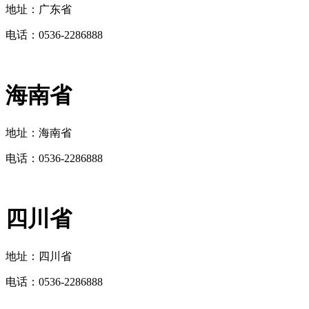
地址：广东省
电话：0536-2286888
海南省
地址：海南省
电话：0536-2286888
四川省
地址：四川省
电话：0536-2286888