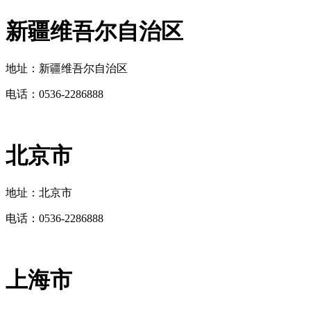
新疆维吾尔自治区
地址：新疆维吾尔自治区
电话：0536-2286888
北京市
地址：北京市
电话：0536-2286888
上海市