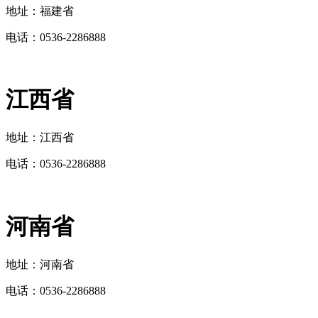
地址：福建省
电话：0536-2286888
江西省
地址：江西省
电话：0536-2286888
河南省
地址：河南省
电话：0536-2286888