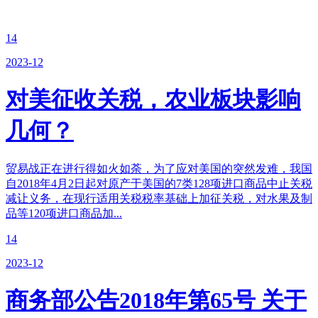
14
2023-12
对美征收关税，农业板块影响
几何？
贸易战正在进行得如火如荼，为了应对美国的突然发难，我国
自2018年4月2日起对原产于美国的7类128项进口商品中止关税
减让义务，在现行适用关税税率基础上加征关税，对水果及制
品等120项进口商品加...
14
2023-12
商务部公告2018年第65号 关于