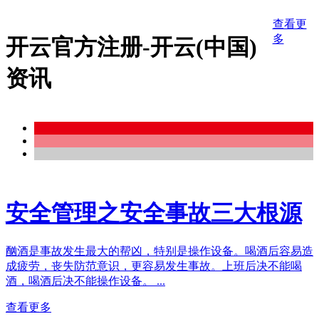
查看更
多
开云官方注册-开云(中国)
资讯
安全管理之安全事故三大根源
酗酒是事故发生最大的帮凶，特别是操作设备。喝酒后容易造
成疲劳，丧失防范意识，更容易发生事故。上班后决不能喝
酒，喝酒后决不能操作设备。 ...
查看更多