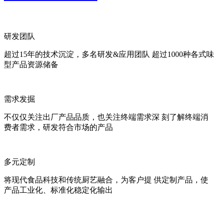
研发团队
超过15年的技术沉淀，多名研发&应用团队 超过1000种各式味
型产品资源储备
需求发掘
不仅仅关注出厂产品品质，也关注终端需求深 刻了解终端消
费者需求，研发符合市场的产品
多元定制
将现代食品科技和传统厨艺融合，为客户提 供定制产品，使
产品工业化、标准化稳定化输出