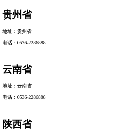
贵州省
地址：贵州省
电话：0536-2286888
云南省
地址：云南省
电话：0536-2286888
陕西省