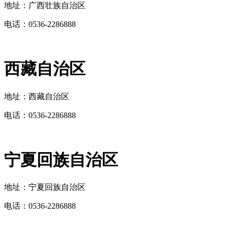
地址：广西壮族自治区
电话：0536-2286888
西藏自治区
地址：西藏自治区
电话：0536-2286888
宁夏回族自治区
地址：宁夏回族自治区
电话：0536-2286888