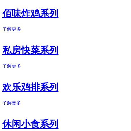
佰味炸鸡系列
了解更多
私房快菜系列
了解更多
欢乐鸡排系列
了解更多
休闲小食系列