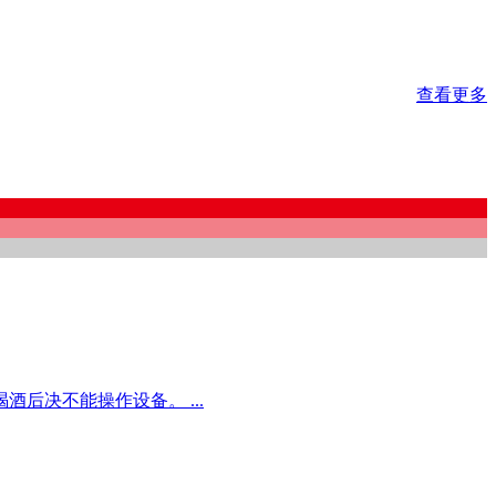
查看更多
后决不能操作设备。 ...