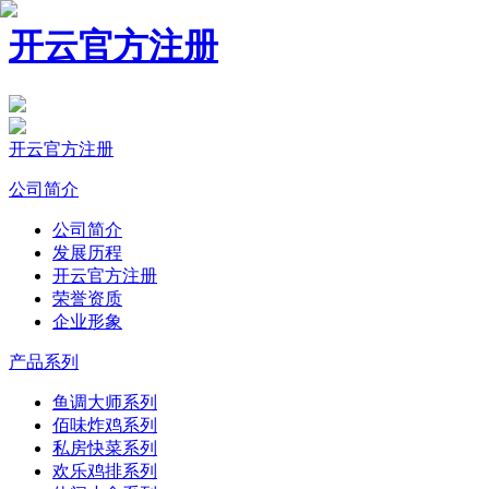
开云官方注册
开云官方注册
公司简介
公司简介
发展历程
开云官方注册
荣誉资质
企业形象
产品系列
鱼调大师系列
佰味炸鸡系列
私房快菜系列
欢乐鸡排系列